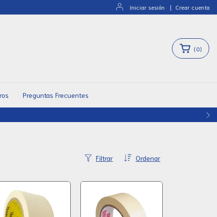
Iniciar sesión
|
Crear cuenta
(
0
)
ros
Preguntas Frecuentes
Filtrar
Ordenar