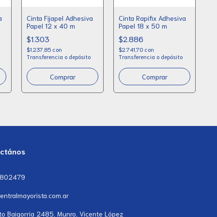
a
Cinta Fijapel Adhesiva
Cinta Rapifix Adhesiva
Papel 12 x 40 m
Papel 18 x 50 m
$1.303
$2.886
$1.237,85
con
$2.741,70
con
Transferencia o depósito
Transferencia o depósito
ctános
7802479
entralmayorista.com.ar
to Baigorria 2485, Munro, Vicente López