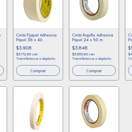
a
Cinta Fijapel Adhesiva
Cinta Rapifix Adhesiva
Ci
Papel 36 x 40
Papel 24 x 50 m
P
$3.908
$3.848
$
$3.712,60
con
$3.655,60
con
$4
Transferencia o depósito
Transferencia o depósito
Tr