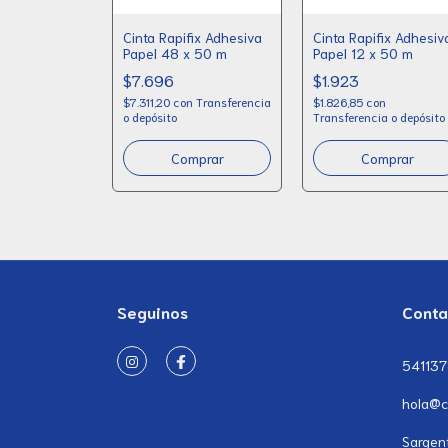
Cinta Rapifix Adhesiva
Cinta Rapifix Adhesiv
Papel 48 x 50 m
Papel 12 x 50 m
$7.696
$1.923
$7.311,20
con
Transferencia
$1.826,85
con
o depósito
Transferencia o depósito
Seguinos
Conta
54113
hola@c
Sargen