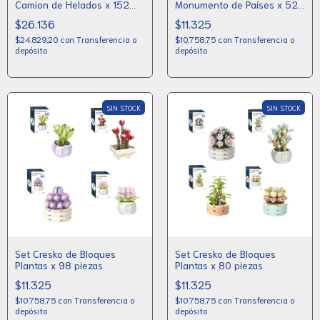
Camion de Helados x 152
Monumento de Países x 52
piezas
piezas
$26.136
$11.325
$24.829,20
con
Transferencia o
$10.758,75
con
Transferencia o
depósito
depósito
SIN STOCK
SIN STOCK
Set Cresko de Bloques
Set Cresko de Bloques
Plantas x 98 piezas
Plantas x 80 piezas
$11.325
$11.325
$10.758,75
con
Transferencia o
$10.758,75
con
Transferencia o
depósito
depósito