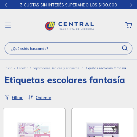
3 CUOTAS SIN INTERÉS SUPERANDO LOS $100.000
Inicio
/
Escolar
/
Separadores, índices y etiquetas
/
Etiquetas escolares fantasía
Etiquetas escolares fantasía
Filtrar
Ordenar