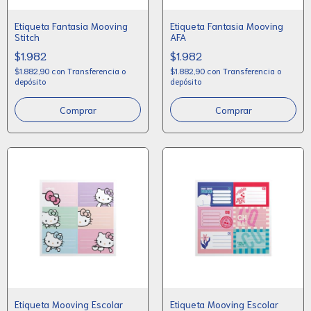
Etiqueta Fantasia Mooving
Etiqueta Fantasia Mooving
Stitch
AFA
$1.982
$1.982
$1.882,90
con
Transferencia o
$1.882,90
con
Transferencia o
depósito
depósito
Etiqueta Mooving Escolar
Etiqueta Mooving Escolar