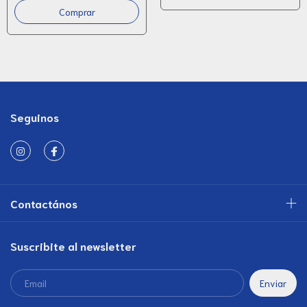
Seguinos
Contactános
Suscribite al newsletter