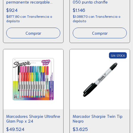
permanente recargable
050 punta chanfle
punta chanfle
$924
$1.146
$877,80
con
Transferencia o
$1.088,70
con
Transferencia o
depósito
depósito
Comprar
Comprar
SIN STOCK
Marcadores Sharpie Ultrafine
Marcador Sharpie Twin Tip
Glam Pop x 24
Negro
$49.524
$3.625