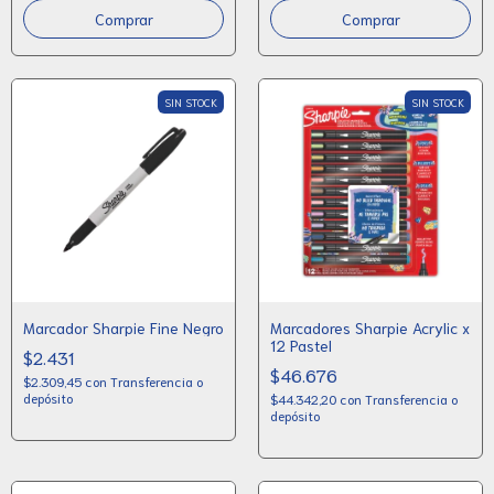
SIN STOCK
SIN STOCK
Marcador Sharpie Fine Negro
Marcadores Sharpie Acrylic x
12 Pastel
$2.431
$46.676
$2.309,45
con
Transferencia o
depósito
$44.342,20
con
Transferencia o
depósito