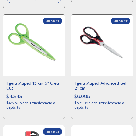
SIN STOCK
SIN STOCK
Tijera Maped 13 cm 5" Crea
Tijera Maped Advanced Gel
Cut
21 cm
$4.343
$6.095
$4.125,85
con
Transferencia o
$5.790,25
con
Transferencia o
depósito
depósito
SIN STOCK