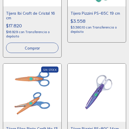
Tijera Ibi Craft de Cristal 16
Tijera Pizzini PS-65C 19 cm
cm
$3.558
$17.820
$3.380,10
con
Transferencia o
depósito
$16.929
con
Transferencia o
depósito
SIN STOCK
Tijera Filgo Pinto Craft Me 13
Tijera Pizzini PS-80C 14cm