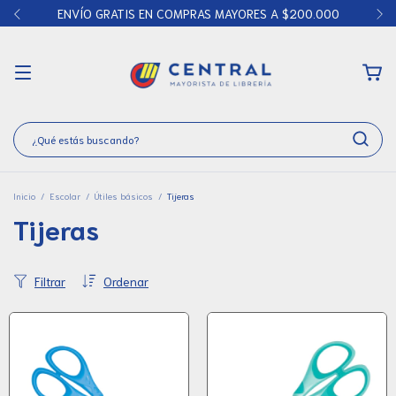
ENVÍO GRATIS EN COMPRAS MAYORES A $200.000
Inicio
/
Escolar
/
Útiles básicos
/
Tijeras
Tijeras
Filtrar
Ordenar