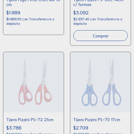
cm
c/ formas
$1.989
$3.092
$1.889,55
con
Transferencia o
$2.937,40
con
Transferencia o
depósito
depósito
Tijera Pizzini PS-72 21cm
Tijera Pizzini PS-70 17cm
$3.786
$2.709
$3.596,70
con
Transferencia o
$2.573,55
con
Transferencia o