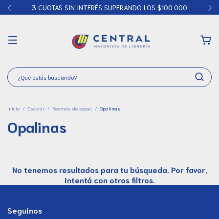
3 CUOTAS SIN INTERÉS SUPERANDO LOS $100.000
Inicio
/
Escolar
/
Resmas de papel
/
Opalinas
Opalinas
No tenemos resultados para tu búsqueda. Por favor,
intentá con otros filtros.
Seguinos