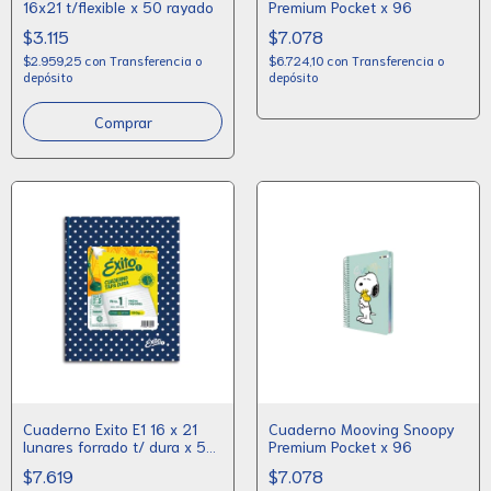
16x21 t/flexible x 50 rayado
Premium Pocket x 96
$3.115
$7.078
$2.959,25
con
Transferencia o
$6.724,10
con
Transferencia o
depósito
depósito
Cuaderno Exito E1 16 x 21
Cuaderno Mooving Snoopy
lunares forrado t/ dura x 50
Premium Pocket x 96
hojas
$7.619
$7.078