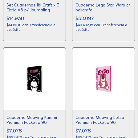
Set Cuadernos Ibi Craft x 3
Cuaderno Lego Star Wars c/
Citric A6 p/ Journaling
bolígrafo
$14.938
$52.097
$14.191,10
con
Transferencia o
$49.492,15
con
Transferencia o
depósito
depósito
Cuaderno Mooving Kuromi
Cuaderno Mooving Lotso
Premium Pocket x 96
Premium Pocket x 96
$7.078
$7.078
$6.724,10
con
Transferencia o
$6.724,10
con
Transferencia o