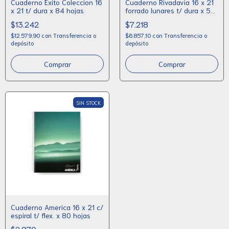
Cuaderno Exito Coleccion 16
Cuaderno Rivadavia 16 x 21
x 21 t/ dura x 84 hojas
forrado lunares t/ dura x 50
hojas
$13.242
$7.218
$12.579,90
con
Transferencia o
$6.857,10
con
Transferencia o
depósito
depósito
Comprar
Comprar
SIN STOCK
Cuaderno America 16 x 21 c/
espiral t/ flex. x 80 hojas
$2.970