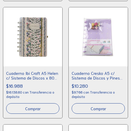
Cuaderno Ibi Craft A5 Helen
Cuaderno Cresko A5 c/
c/ Sistema de Discos x 80
Sistema de Discos y Pines
Hojas + Stickers
Decorativos
$16.988
$10.280
$16.138,60
con
Transferencia o
$9.766
con
Transferencia o
depósito
depósito
Comprar