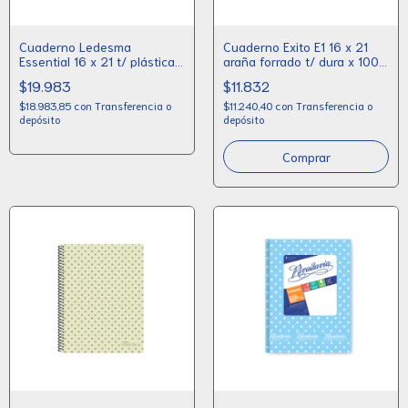
Cuaderno Ledesma
Cuaderno Exito E1 16 x 21
Essential 16 x 21 t/ plástica x
araña forrado t/ dura x 100
120 hojas
hojas
$19.983
$11.832
$18.983,85
con
Transferencia o
$11.240,40
con
Transferencia o
depósito
depósito
Comprar